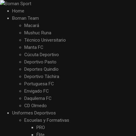
Home
Boman Team
Macará
Mushuc Runa
Técnico Universitario
Manta FC
Cúcuta Deportivo
Deportivo Pasto
Deportes Quindío
Deportivo Táchira
Portuguesa FC
Envigado FC
Daquilema FC
CD Olmedo
Uniformes Deportivos
Escuelas y Formativas
PRO
Élite